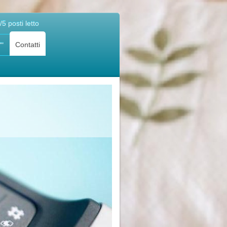
/5 posti letto
Contatti
""