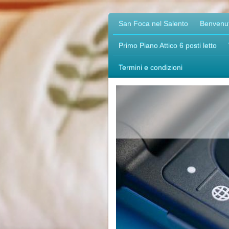
San Foca nel Salento
Benvenut
Primo Piano Attico 6 posti letto
Termini e condizioni