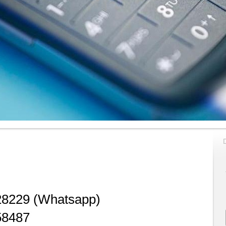
628229 (Whatsapp)
58487