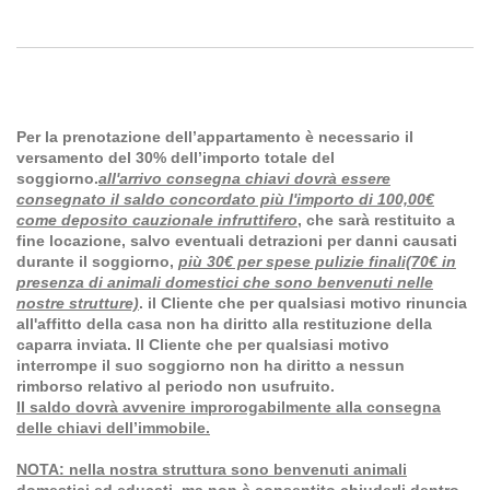
Per la prenotazione dell’appartamento è necessario il
versamento del 30% dell’importo totale del
soggiorno.
all'arrivo consegna chiavi dovrà essere
consegnato il saldo concordato più l'importo di 100,00€
come deposito cauzionale infruttifero
, che sarà restituito a
fine locazione, salvo eventuali detrazioni per danni causati
durante il soggiorno,
più 30€ per spese pulizie finali(70€ in
presenza di animali domestici che sono benvenuti nelle
nostre strutture)
. il Cliente che per qualsiasi motivo rinuncia
all'affitto della casa non ha diritto alla restituzione della
caparra inviata. Il Cliente che per qualsiasi motivo
interrompe il suo soggiorno non ha diritto a nessun
rimborso relativo al periodo non usufruito.
Il saldo dovrà avvenire improrogabilmente alla consegna
delle chiavi dell’immobile.
NOTA: nella nostra struttura sono benvenuti animali
domestici ed educati, ma non è consentito chiuderli dentro