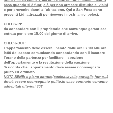
casa quando si è fuori,ciò per non arrecare disturbo ai vicini
e per prevenire danni all'abitazione. Quì a San Foca sono
presenti Lidi attrezzati per ricevere i nostri amici pelosi.
CHECK-IN:
da concordare con il proprietario che comunque garantisce
entrata per le ore 15:00 del giorno di arrivo.
CHECK-OUT:
L’appartamento deve essere liberato dalle ore 07:00 alle ore
9:00 del sabato comunicando concordando con il locatore
l’orario della partenza per facilitare l’ispezione
dell’appartamento e la restituzione della cauzione.
Si ricorda che l’appartamento deve essere riconsegnato
pulito ed ordinato.
NOTA BENE: il piano cottura(cucina,lavello,stoviglie,forno...)
dovrà essere riconsegnato pulito,in caso contrario verranno
addebitati ulteriori 30€.